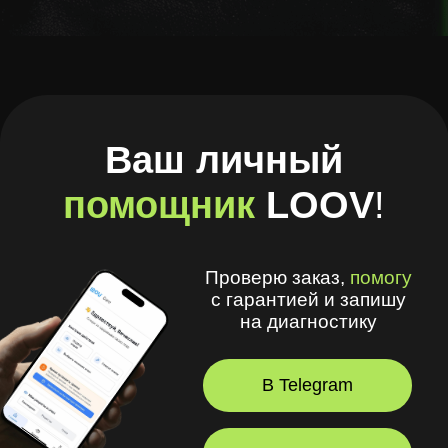
Проверю заказ,
помогу
с гарантией и запишу
на диагностику
В Telegram
В Браузере
А ещё в моём приложении
удобно
:
🧾 Хранить рецепты и историю покупок
🩺 Смотреть рекомендации
оптометриста и получать напоминания
💪 Делать упражнения для глаз
⏳ Смотреть статус заказов
© 2026, LOOV.
Все права защищены.