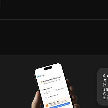
кутск, Пер. В.Сапожникова, д.
v.ru
А ещё в моём
© 2026, LOOV.
🧾 Хранить рецеп
Все права защищены.
🩺 Смотреть рек
и получать напо
💪 Делать упражн
⏳ Смотреть стату