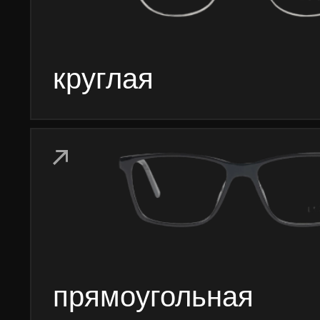
Лув — клуб заботы
о зрении и очках
Проверка зрения
Блог LOOV
Коллекция оправ
Доставка и оплата
Линзы для очков
Гарантии и возврат
Essilor Experts
Лицензия
Ремонт очков
Договор оферта
Изготовление очков
Политика конфиденциальности
Адреса
Полезности
О бренде
Оферта лояльности
Безопасность платежей