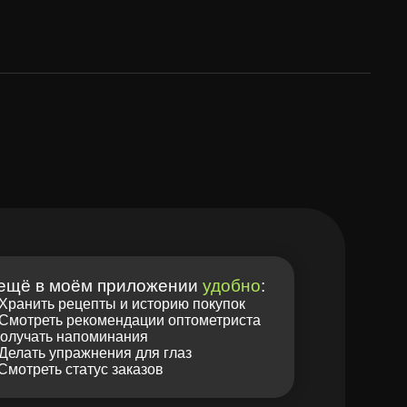
 приложении
удобно
:
ты и историю покупок
омендации оптометриста
минания
ения для глаз
с заказов