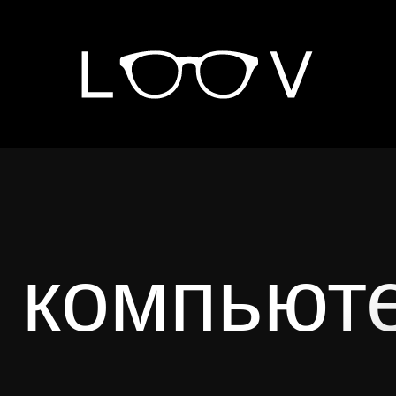
рные очки
кошачий глаз