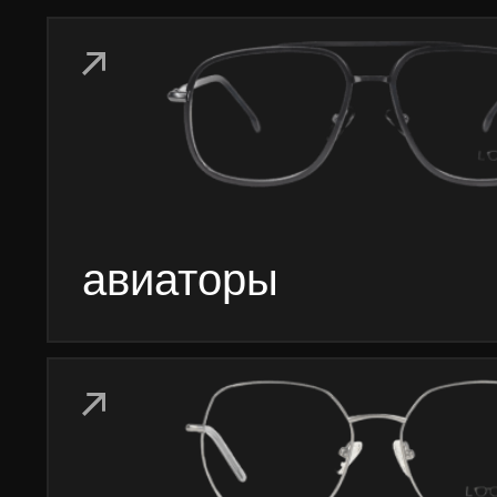
круглая
многоугольная
прямоугольная
© 202