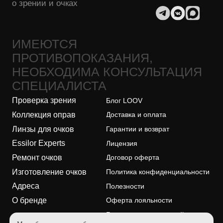
Essilor Experts
Лицензия
Ремонт очков
Договор оферта
Изготовление очков
Политика конфиденциальности
Адреса
Полезности
О бренде
Оферта лояльности
Безопасность платежей
ООО "ЛУВ". Адрес: 677014, Республика Саха (Якутия), г.о. город
Якутск, г. Якутск, Пер. В.Сапожникова, д. 10 ОГРН: 1221400010919
ИНН: 1400014070 КПП: 140001001 Почта: info@loov.ru
© 2026, LOOV. Все права защищены.