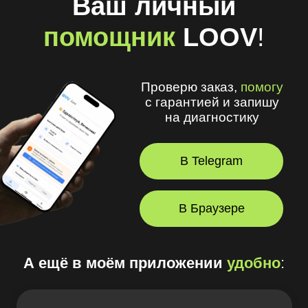
Проверю заказ,
помогу
с гарантией и запишу
на диагностику
В Telegram
В Браузере
А ещё в моём приложении
удобно
:
🧾 Хранить рецепты и историю покупок
🩺 Смотреть рекомендации
оптометриста и получать напоминания
💪 Делать упражнения для глаз
⏳ Смотреть статус заказов
© 2026, LOOV.
Все права защищены.