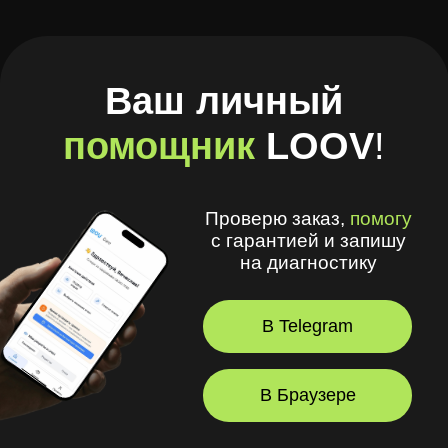
на диагностику
В Telegram
В Браузере
А ещё в моём приложении
удобно
:
🧾 Хранить рецепты и историю покупок
🩺 Смотреть рекомендации
оптометриста и получать напоминания
💪 Делать упражнения для глаз
⏳ Смотреть статус заказов
© 2026, LOOV.
Все права защищены.