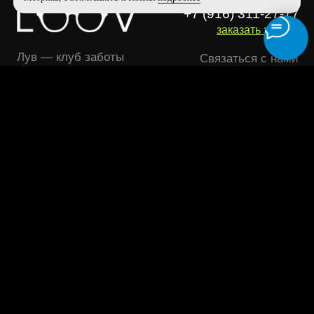
Изготовление очков
Политика конфиденциальности
Адреса
Полезности
О бренде
Оферта лояльности
Безопасность платежей
ООО "ЛУВ". Адрес: 677014, Республика Саха (Якутия), г.о. город
Якутск, г. Якутск, Пер. В.Сапожникова, д. 10 ОГРН: 1221400010919
ИНН: 1400014070 КПП: 140001001 Почта: info@loov.ru
© 2026, LOOV. Все права защищены.