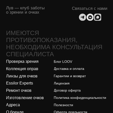
Коллекция оправ
Доставка и оплата
Линзы для очков
Гарантии и возврат
Essilor Experts
Лицензия
Ремонт очков
Договор оферта
Изготовление очков
Политика конфиденциальности
Адреса
Полезности
О бренде
Оферта лояльности
Безопасность платежей
ООО "ЛУВ". Адрес: 677014, Республика Саха (Якутия), г.о. город
Якутск, г. Якутск, Пер. В.Сапожникова, д. 10 ОГРН: 1221400010919
ИНН: 1400014070 КПП: 140001001 Почта: info@loov.ru
© 2026, LOOV. Все права защищены.