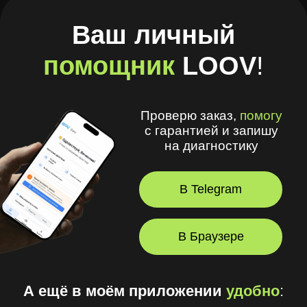
помощник
LOOV
!
Проверю заказ,
помогу
с гарантией и запишу
на диагностику
В Telegram
В Браузере
А ещё в моём приложении
удобно
:
🧾 Хранить рецепты и историю покупок
🩺 Смотреть рекомендации
оптометриста и получать напоминания
💪 Делать упражнения для глаз
⏳ Смотреть статус заказов
© 2026, LOOV.
Все права защищены.