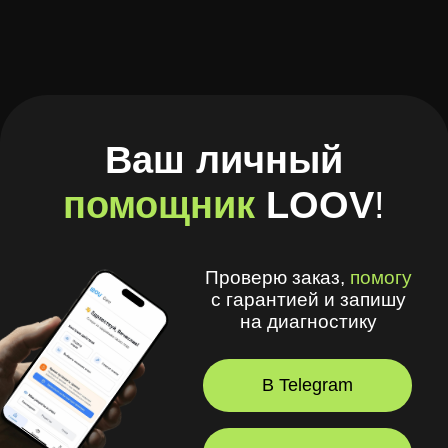
Проверю заказ,
помогу
с гарантией и запишу
на диагностику
В Telegram
В Браузере
А ещё в моём приложении
удобно
:
🧾 Хранить рецепты и историю покупок
🩺 Смотреть рекомендации
оптометриста и получать напоминания
💪 Делать упражнения для глаз
⏳ Смотреть статус заказов
© 2026, LOOV.
Все права защищены.