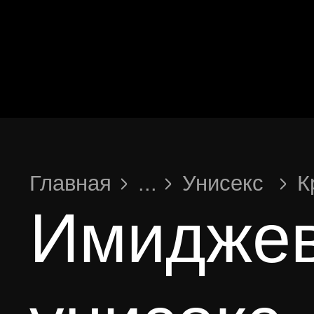
Главная
...
Унисекс
Круглая
Имиджевые круглы
унисекс
© 202