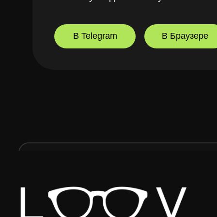
О бренде
Оферта лояльности
Безопасность платежей
ООО "ЛУВ". Адрес: 677014, Республика Саха (Якутия), г.о. город Якутск, г. Я
10 ОГРН: 1221400010919 ИНН: 1400014070 КПП: 140001001 Почта: info@loo
ИМЕЮТСЯ ПРОТИВОПОКАЗАНИЯ,
НЕОБХОДИМА КОНСУЛЬТАЦИЯ
СПЕЦИАЛИСТА