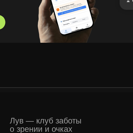
кутск, Пер. В.Сапожникова, д.
v.ru
© 2026, LOOV.
Все права защищены.