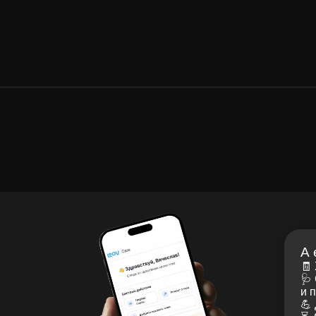
+7 (916) 311-27-77
заказать звонок
Связаться с нами
А ещё в моём
🧾 Хранить рецеп
🩺 Смотреть рек
и получать напо
💪 Делать упражн
⏳ Смотреть стату