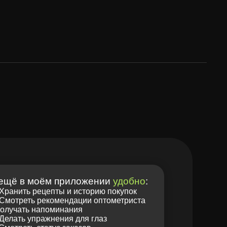
 приложении
удобно
:
ты и историю покупок
омендации оптометриста
минания
ения для глаз
с заказов