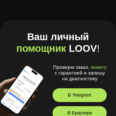
🧾 Хранить рецепты и историю покупок
🩺 Смотреть рекомендации
оптометриста и получать напоминания
💪 Делать упражнения для глаз
⏳ Смотреть статус заказов
© 2026, LOOV.
Все права защищены.
+7 (916) 311-27-77
заказать звонок
Лув — клуб заботы
Связаться с нами
о зрении и очках