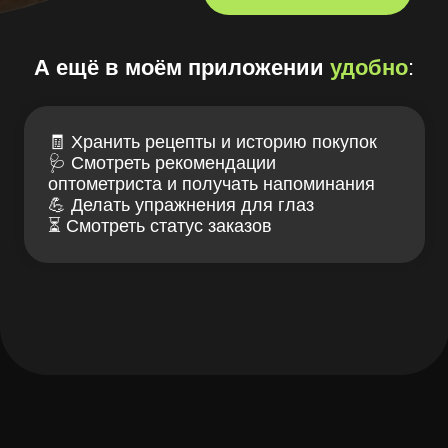
ИМЕЮТСЯ
ПРОТИВОПОКАЗАНИЯ,
НЕОБХОДИМА КОНСУЛЬТАЦИЯ
СПЕЦИАЛИСТА
Проверка зрения
Блог LOOV
Коллекция оправ
Доставка и оплата
Линзы для очков
Гарантии и возврат
Essilor Experts
Лицензия
Ремонт очков
Договор оферта
Изготовление очков
Политика конфиденциальности
Адреса
Полезности
О бренде
Оферта лояльности
Безопасность платежей
ООО "ЛУВ". Адрес: 677014, Республика Саха (Якутия), г.о. город
Якутск, г. Якутск, Пер. В.Сапожникова, д. 10 ОГРН: 1221400010919
ИНН: 1400014070 КПП: 140001001 Почта: info@loov.ru
© 2026, LOOV. Все права защищены.