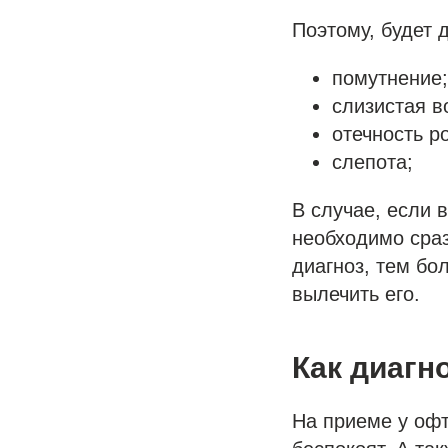
Поэтому, будет 
помутнение;
слизистая в
отечность р
слепота;
В случае, если 
необходимо сраз
диагноз, тем бо
вылечить его.
Как диагн
На приеме у офт