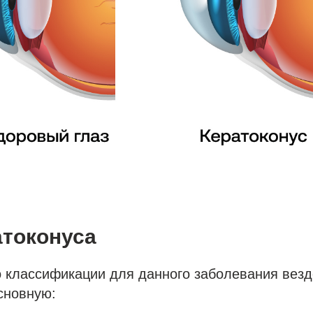
токонуса
о классификации для данного заболевания везд
сновную: