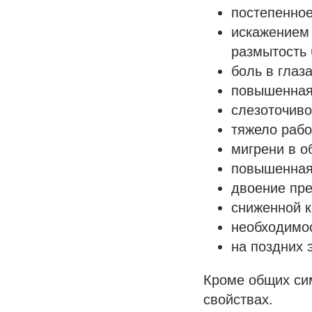
постепенное
искажением 
размытость 
боль в глаза
повышенная
слезоточиво
тяжело рабо
мигрени в о
повышенная 
двоение пре
сниженной к
необходимос
на поздних 
Кроме общих сим
свойствах.