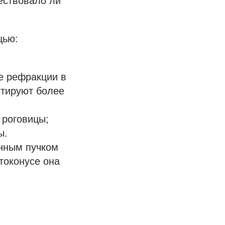
шествовало ли
щью:
е рефракции в
стируют более
 роговицы;
ы.
енным пучком
атоконусе она