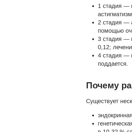
1 стадия — 
астигматизм
2 стадия — 
помощью оч
3 стадия — 
0,12; лечен
4 стадия — 
поддается.
Почему ра
Существует неск
эндокринная
генетическа
в 10-32 % с