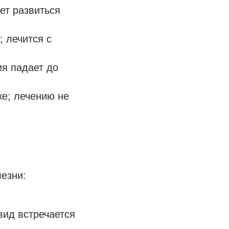
ет развиться
; лечится с
ия падает до
же; лечению не
езни:
вид встречается