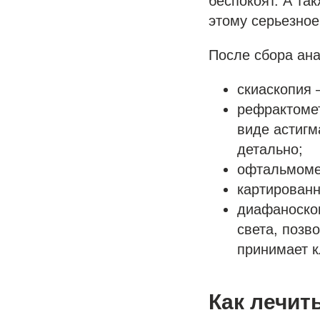
беспокоят. А та
этому серьезное
После сбора ана
скиаскопия 
рефрактомет
виде астигм
детально;
офтальмомет
картированн
диафаноскоп
света, позв
принимает 
Как лечит