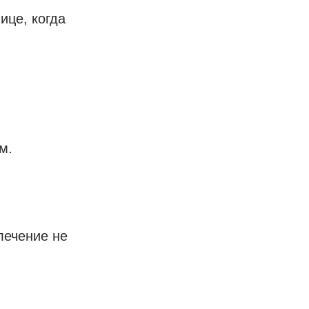
ице, когда
м.
лечение не