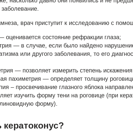
кже, насколько давно они появились и не пред
 заболевание.
мнеза, врач приступит к исследованию с помо
— оценивается состояние рефракции глаза;
рия — в случае, если было найдено нарушени
атизма или другого заболевания, то его диагно
рия — позволяет измерить степень искажения
ая пахиметрия — определяет толщину роговиц
ия – просвечивание глазного яблока направл
оляет изучить форму тени на роговице (при кер
клиновидную форму).
ь кератоконус?